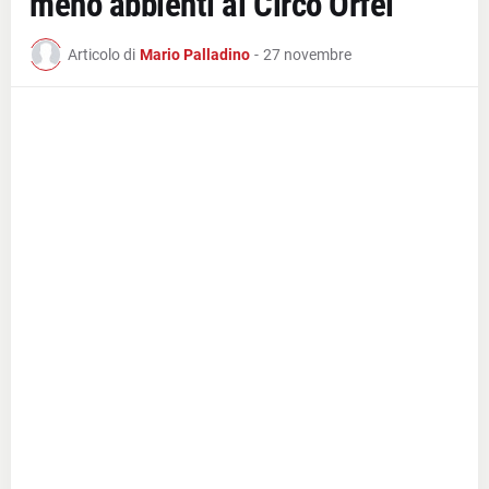
meno abbienti al Circo Orfei
Articolo di
Mario Palladino
-
27 novembre