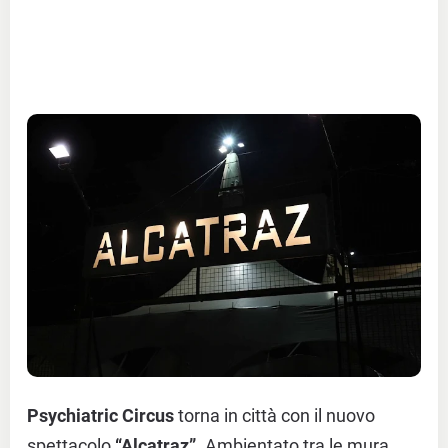
Psychiatric Circus
torna in città con il nuovo
spettacolo
“Alcatraz”
. Ambientato tra le mura