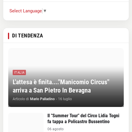
Select Language
▼
DI TENDENZA
ITALIA
L'attesa è finita...."Manicomio Circus"
arriva a San Pietro In Bevagna
Articolo di
Mario Palladino
-
16 luglio
Il "Summer Tour" del Circo Lidia Togni
fa tappa a Policastro Bussentino
06 agosto