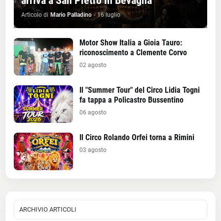
arriva a San Pietro In Bevagna
Articolo di
Mario Palladino
-
16 luglio
Motor Show Italia a Gioia Tauro:
riconoscimento a Clemente Corvo
02 agosto
Il "Summer Tour" del Circo Lidia Togni
fa tappa a Policastro Bussentino
06 agosto
Il Circo Rolando Orfei torna a Rimini
03 agosto