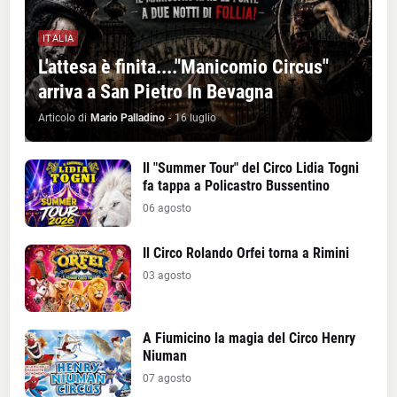
ITALIA
L'attesa è finita...."Manicomio Circus"
arriva a San Pietro In Bevagna
Articolo di
Mario Palladino
-
16 luglio
Il "Summer Tour" del Circo Lidia Togni
fa tappa a Policastro Bussentino
06 agosto
Il Circo Rolando Orfei torna a Rimini
03 agosto
A Fiumicino la magia del Circo Henry
Niuman
07 agosto