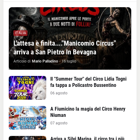
ITALIA
L'attesa è finita...."Manicomio Circus"
arriva a San Pietro In Bevagna
Articolo di
Mario Palladino
-
16 luglio
Il "Summer Tour" del Circo Lidia Togni
fa tappa a Policastro Bussentino
06 agosto
A Fiumicino la magia del Circo Henry
Niuman
07 agosto
Arriva a Silvi Marina, il circo tra i più