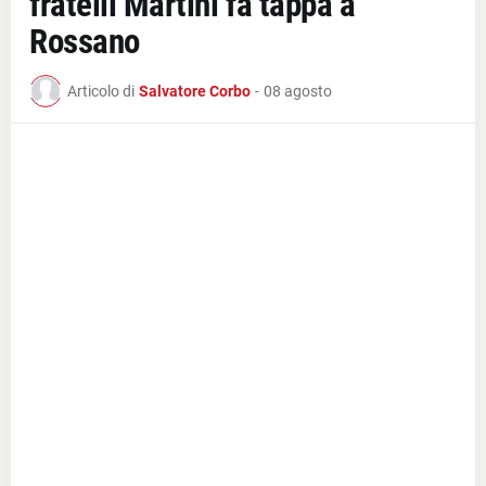
fratelli Martini fa tappa a
Rossano
Articolo di
Salvatore Corbo
-
08 agosto