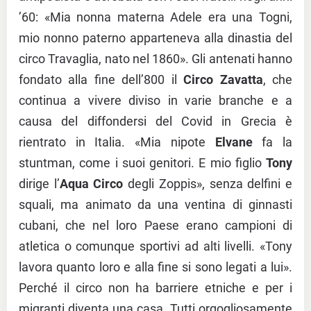
’60: «Mia nonna materna Adele era una Togni,
mio nonno paterno apparteneva alla dinastia del
circo Travaglia, nato nel 1860». Gli antenati hanno
fondato alla fine dell’800 il
Circo Zavatta
, che
continua a vivere diviso in varie branche e a
causa del diffondersi del Covid in Grecia è
rientrato in Italia. «Mia nipote
Elvane
fa la
stuntman, come i suoi genitori. E mio figlio
Tony
dirige l’
Aqua Circo
degli Zoppis», senza delfini e
squali, ma animato da una ventina di ginnasti
cubani, che nel loro Paese erano campioni di
atletica o comunque sportivi ad alti livelli. «Tony
lavora quanto loro e alla fine si sono legati a lui».
Perché il circo non ha barriere etniche e per i
migranti diventa una casa. Tutti orgogliosamente