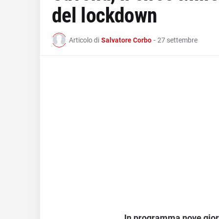
del lockdown
Articolo di
Salvatore Corbo
-
27 settembre
In programma nove giorn