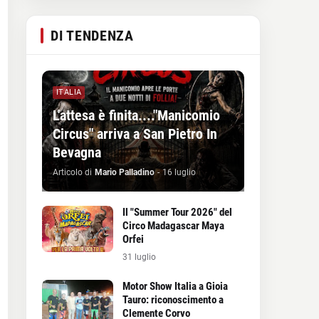
DI TENDENZA
ITALIA
L'attesa è finita...."Manicomio
Circus" arriva a San Pietro In
Bevagna
Articolo di
Mario Palladino
-
16 luglio
Il "Summer Tour 2026" del
Circo Madagascar Maya
Orfei
31 luglio
Motor Show Italia a Gioia
Tauro: riconoscimento a
Clemente Corvo