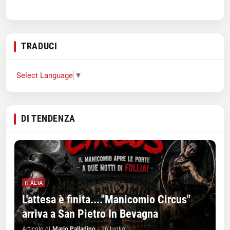
TRADUCI
Select Language
▼
DI TENDENZA
ITALIA
L'attesa è finita...."Manicomio Circus"
arriva a San Pietro In Bevagna
Articolo di
Mario Palladino
-
16 luglio