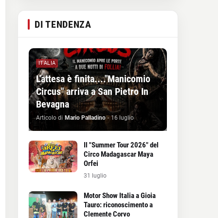
DI TENDENZA
ITALIA
L'attesa è finita...."Manicomio
Circus" arriva a San Pietro In
Bevagna
Articolo di
Mario Palladino
-
16 luglio
Il "Summer Tour 2026" del
Circo Madagascar Maya
Orfei
31 luglio
Motor Show Italia a Gioia
Tauro: riconoscimento a
Clemente Corvo