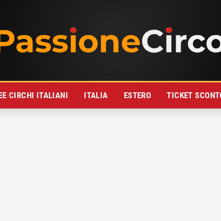
E CIRCHI ITALIANI
ITALIA
ESTERO
TICKET SCONT