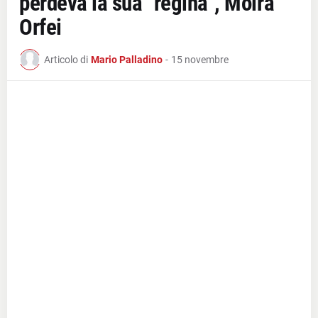
perdeva la sua "regina", Moira
Orfei
Articolo di
Mario Palladino
-
15 novembre