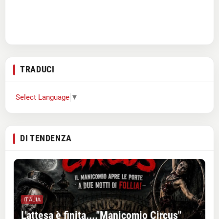
TRADUCI
Select Language
▼
DI TENDENZA
ITALIA
L'attesa è finita...."Manicomio Circus"