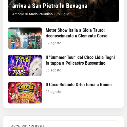
arriva a San Pietro In Bevagna
Articolo di
Mario Palladino
-
16 luglio
Motor Show Italia a Gioia Tauro:
riconoscimento a Clemente Corvo
02 agosto
Il "Summer Tour" del Circo Lidia Togni
fa tappa a Policastro Bussentino
06 agosto
Il Circo Rolando Orfei torna a Rimini
03 agosto