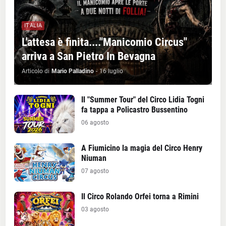
ITALIA
L'attesa è finita...."Manicomio Circus"
arriva a San Pietro In Bevagna
Articolo di
Mario Palladino
-
16 luglio
Il "Summer Tour" del Circo Lidia Togni
fa tappa a Policastro Bussentino
06 agosto
A Fiumicino la magia del Circo Henry
Niuman
07 agosto
Il Circo Rolando Orfei torna a Rimini
03 agosto