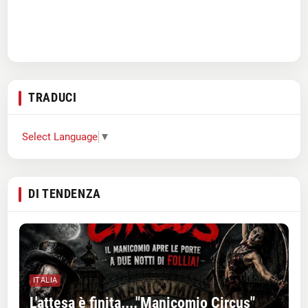
TRADUCI
Select Language
▼
DI TENDENZA
ITALIA
L'attesa è finita...."Manicomio Circus"