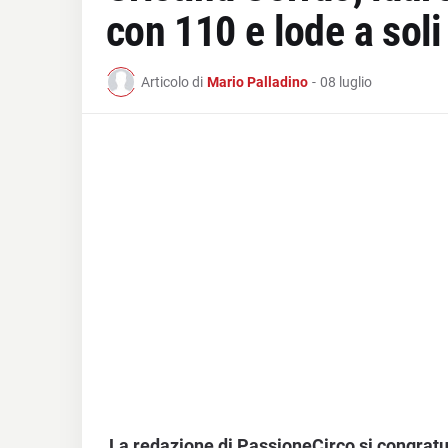
con 110 e lode a soli
Articolo di
Mario Palladino
-
08 luglio
La redazione di PassioneCirco si congratul