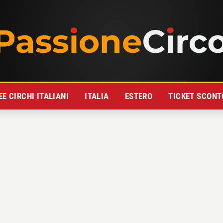
E CIRCHI ITALIANI
ITALIA
ESTERO
TICKET SCONT