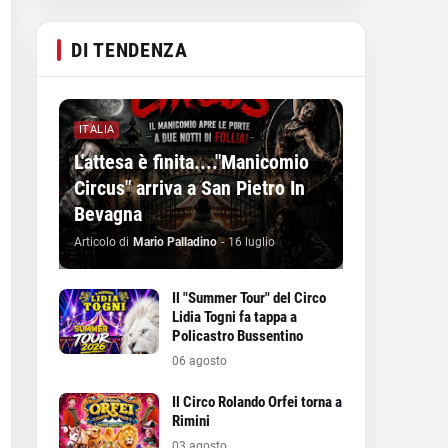
DI TENDENZA
ITALIA
L'attesa è finita...."Manicomio
Circus" arriva a San Pietro In
Bevagna
Articolo di
Mario Palladino
-
16 luglio
Il "Summer Tour" del Circo
Lidia Togni fa tappa a
Policastro Bussentino
06 agosto
Il Circo Rolando Orfei torna a
Rimini
03 agosto