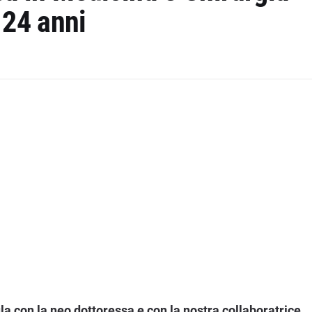
 24 anni
a con la neo dottoressa e con la nostra collaboratrice