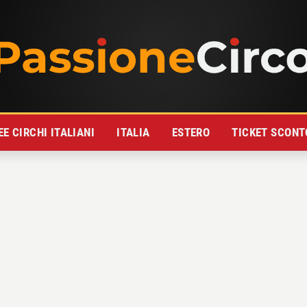
E CIRCHI ITALIANI
ITALIA
ESTERO
TICKET SCONT