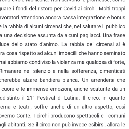
uare i fondi del ristoro per Covid ai circhi. Molti troppi
i lavoratori attendono ancora cassa integrazione e bonus
la rabbia di alcuni circensi che, nel salutare il pubblico
a una decisione assunta da alcuni pagliacci. Una frase
uce dello stato d'animo. La rabbia dei circensi si è
ra cosa rispetto ad alcuni imbecilli che hanno seminato
 mai abbiamo condiviso la violenza ma qualcosa di forte,
Rimanere nel silenzio e nella sofferenza, dimenticati
cherebbe alzare bandiera bianca. Un arrendersi che
e cuore e le immense emozioni, anche scaturite da un
istinto il 21° Festival di Latina. Il circo, in quanto
nema e teatri, soffre anche di un altro aspetto, così
overno Conte. I circhi producono spettacoli e i comuni
li abitanti. Se il circo non può invece esibirsi, allora le