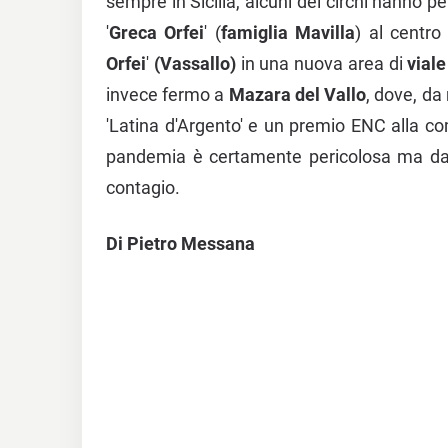
sempre in Sicilia, alcuni dei circhi hanno pen
'
Greca Orfei
' (
famiglia Mavilla
) al centr
Orfei
'
(Vassallo)
in una nuova area di
vial
invece fermo a
Mazara del Vallo
, dove, da
'Latina d'Argento' e un premio ENC alla c
pandemia è certamente pericolosa ma dall
contagio.
Di Pietro Messana