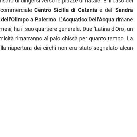
sato di dirigersi verso le piazze di natale. E' il caso del
o commerciale
Centro Sicilia di Catania
e del '
Sandra
e dell'Olimpo a Palermo
. L'
Acquatico Dell'Acqua
rimane
 mesi, ha il suo quartiere generale. Due 'Latina d'Oro', un
omicità rimarranno al palo chissà per quanto tempo. La
a riapertura dei circhi non era stato segnalato alcun