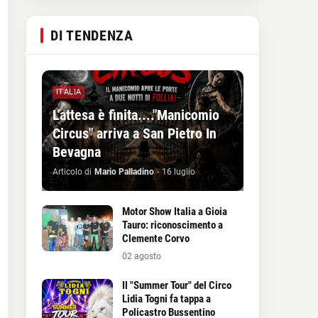
DI TENDENZA
ITALIA
L'attesa è finita...."Manicomio
Circus" arriva a San Pietro In
Bevagna
Articolo di
Mario Palladino
-
16 luglio
Motor Show Italia a Gioia
Tauro: riconoscimento a
Clemente Corvo
02 agosto
Il "Summer Tour" del Circo
Lidia Togni fa tappa a
Policastro Bussentino