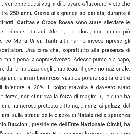
i. Verrebbe quasi voglia di provare a 'lavorare' visto che
re 250 anni. Grazie alla grande solidarietà, durante il
iretti
,
Caritas
e
Croce Rossa
sono state alleviate le
i circensi italiani. Alcuni, da allora, non hanno più
circo Moira Orfei. Tanti altri hanno invece ripreso gli
pettatori. Una cifra che, soprattutto alla presenza di
o a mala pena la sopravvivenza. Adesso punto e a capo,
dere dall'ampiezza degli chapiteau. Il governo nazionale,
tagi anche in ambienti così vasti da potere ospitare oltre
i inferiore al 20%. Il colpo stavolta è davvero stato
le forze, non si ritrova la forza di reagire. Qualcuno ha
re una numerosa protesta a Roma, dinanzi ai palazzi del
arsi sulla strada delle piazze di Natale nella speranza
nio Buccioni
, presidente dell'
Ente Nazionale Circhi
, ha
all'onorevole Mollicone. Non servono le promesse, come