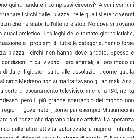
o quindi andare i complessi circensi? Alcuni comuni
ontanare i circhi dalle “piazze” nelle quali si erano venuti
m che ha stabilito l'ulteriore stop. No dove si trovano
asi amletico. I colleghi delle testate giornalistiche,
uazione e i problemi di tutte le categorie, hanno forse
nza piazza i circhi non hanno dove andare. Spesso e
e condizioni in cui vivono i loro animali, al loro modo di
 di dare il giusto risalto alle assoluzioni, come quella
al circo Medrano non si maltrattavano gli animali. Anzi,
a sorta di oscuramento televisivo, anche la RAI, nei tg
o. Adesso, però il più grande spettacolo del mondo non
une regioni i governatori, come per esempio Musumeci in
varare ordinanze che riaprano alcune attività. La speranza
nco delle altre attività autorizzate a riaprire. Intanto,