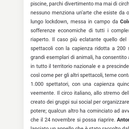
piscine, parchi divertimento ma mai di circh
nessuno menziona un'arte che esiste da olt
lungo lockdown, messa in campo da
Cold
sofferenze economiche di tutti i compless
riaperto. Il caso più eclatante quello del 
spettacoli con la capienza ridotta a 200 s
grandi esemplari di animali, ha consentit
in tutto il territorio nazionale e a prescin
così come per gli altri spettacoli, teme con
1.000 spettatori, con una capienza quind
veemente. Il circo italiano, allo stremo del
creato dei gruppi sui social per organizza
potere; qualcun altro ha cominciato ad avvi
che il 24 novembre si possa riaprire.
Anto
lanciato un appello che è stato raccolto d