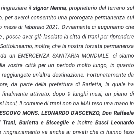
 ringraziare il
signor Nenna
, proprietario del terreno sul
o, per averci consentito una prorogata permanenza sul
imo mese di febbraio 2021. Ovviamente ci auguriamo che
 , possa aver già lasciato la citta di trani per riprendere
 Sottolineamo, inoltre, che la nostra forzata permanenza
a da un EMERGENZA SANITARIA MONDIALE. ci siamo
ella vostra città per un periodo molto lungo, in quanto
 a raggiungete un'altra destinazione. Fortunatamente da
re, da parte della prefettura di Barletta, la quale ha
à finalmente attivato, dopo 9 lunghi mesi, un piano di
si incui, il comune di trani non ha MAI teso una mano in
VESCOVO MONS. LEONARDO D'ASCENZO, Don Raffaele
 Trani, Barletta e Bisceglie e
inoltre
Bassi Leonardo
ringraziamento va anche ai privati che ci hanno teso