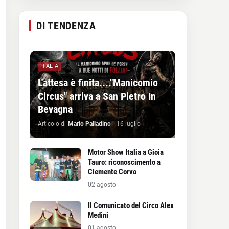
DI TENDENZA
ITALIA
L'attesa è finita...."Manicomio
Circus" arriva a San Pietro In
Bevagna
Articolo di
Mario Palladino
-
16 luglio
Motor Show Italia a Gioia
Tauro: riconoscimento a
Clemente Corvo
02 agosto
Il Comunicato del Circo Alex
Medini
01 agosto