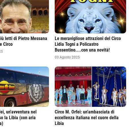
 più letti di Pietro Messana
Le meravigliose attrazioni del Circo
e Circo
Lidia Togni a Policastro
Bussentino....con una novità!
25
03 Agosto 2025
ei, un'avventura nel
Circo M. Orfei: un'ambasciata di
o la Libia (con aria
eccellenza italiana nel cuore della
a)
Libia