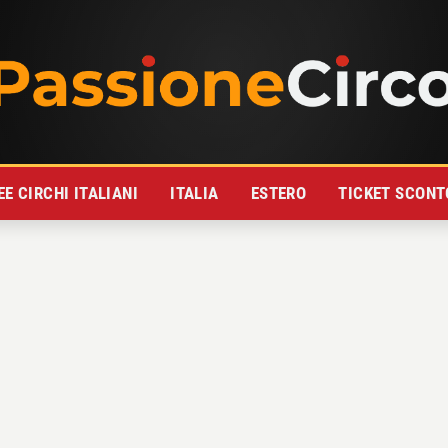
E CIRCHI ITALIANI
ITALIA
ESTERO
TICKET SCONT