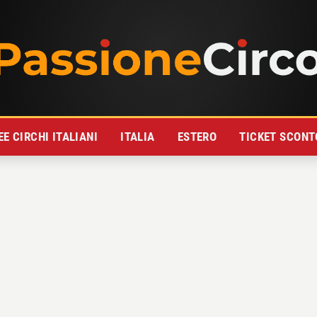
E CIRCHI ITALIANI
ITALIA
ESTERO
TICKET SCONT