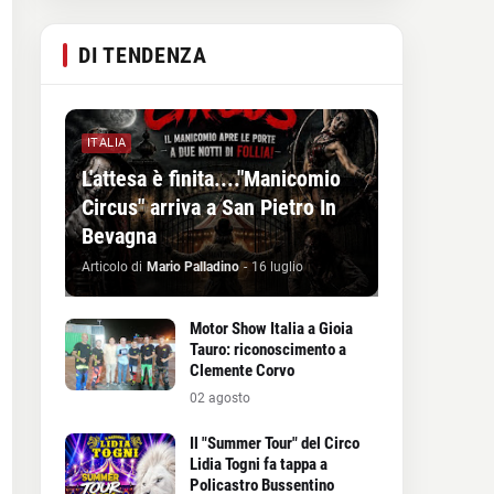
DI TENDENZA
ITALIA
L'attesa è finita...."Manicomio
Circus" arriva a San Pietro In
Bevagna
Articolo di
Mario Palladino
-
16 luglio
Motor Show Italia a Gioia
Tauro: riconoscimento a
Clemente Corvo
02 agosto
Il "Summer Tour" del Circo
Lidia Togni fa tappa a
Policastro Bussentino